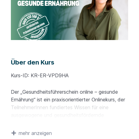
Über den Kurs
Kurs-ID: KR-ER-VPD9HA
Der „Gesundheitsführerschein online – gesunde
Ernährung“ ist ein praxisorientierter Onlinekurs, der
TeilnehmerInnen fundiertes Wissen für eine
ausgewogene und gesundheitsfördernde
Ernährung vermittelt. Der Kurs soll zu einer
eigenverantwortlichen und nachhaltigen
mehr anzeigen
Umstellung auf eine bedarfsgerechte Ernährung