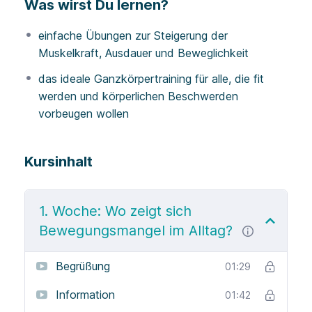
Was wirst Du lernen?
vital und energiereich zu bewältigen.
Denn wenn es um unsere Fitness geht, sind die
einfache Übungen zur Steigerung der
Leistungsfähigkeit unserer Muskulatur sowie die
Muskelkraft, Ausdauer und Beweglichkeit
Fähigkeit unseres Herz-Kreislauf-Systems, Energie
das ideale Ganzkörpertraining für alle, die fit
zu verwerten und im Körper zu verteilen,
werden und körperlichen Beschwerden
essentielle Faktoren.
vorbeugen wollen
Der Gesundheitsführerschein online ist also das
ideale Ganzkörpertraining für alle, die sich fit
Kursinhalt
machen und körperlichen Beschwerden vorbeugen
möchten.
1. Woche: Wo zeigt sich
Optional
kannst Du die Übungen mit einem
Bewegungsmangel im Alltag?
Widerstandsband oder Wasserflaschen als
Gewichte durchführen.
Begrüßung
01:29
Information
01:42