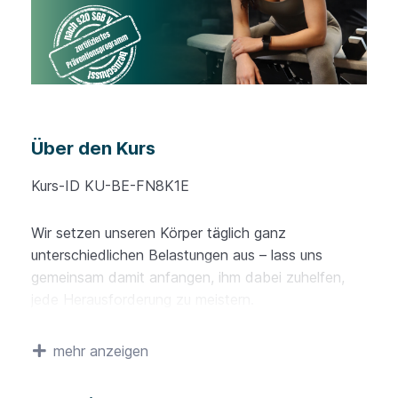
Über den Kurs
Kurs-ID KU-BE-FN8K1E
Wir setzen unseren Körper täglich ganz
unterschiedlichen Belastungen aus – lass uns
gemeinsam damit anfangen, ihm dabei zuhelfen,
jede Herausforderung zu meistern.
In diesem digitalen Präventionskurs lernst du mit
mehr anzeigen
gezielten Übungen deine Muskelkraft, Ausdauer
und Beweglichkeit zu steigern, um deinen Alltag fit,