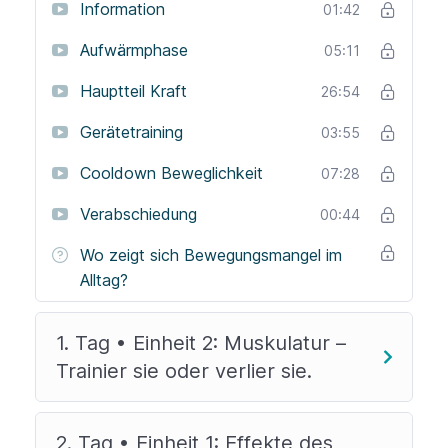
Information
01:42
essentielle Faktoren.
Aufwärmphase
05:11
Der Gesundheitsführerschein online ist also das
Hauptteil Kraft
26:54
ideale Ganzkörpertraining für alle, die sich fit
machen und körperlichen Beschwerden vorbeugen
Gerätetraining
03:55
möchten.
Cooldown Beweglichkeit
07:28
Optional
kannst Du die Übungen mit einem
Verabschiedung
00:44
Widerstandsband oder Wasserflaschen als
Gewichte durchführen.
Wo zeigt sich Bewegungsmangel im
Alltag?
1. Tag • Einheit 2: Muskulatur –
Trainier sie oder verlier sie.
2. Tag • Einheit 1: Effekte des