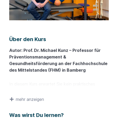
Über den Kurs
Autor: Prof. Dr. Michael Kunz – Professor für
Präventionsmanagement &
Gesundheitsförderung an der Fachhochschule
des Mittelstandes (FHM) in Bamberg
In diesem Kurs erwartet Sie kein praktisches
Übungsprogramm, sondern ein fundiertes
theoretisches Wissenstraining, das speziell für
mehr anzeigen
Therapeutinnen und Therapeuten in Trainings- und
Therapiezentren entwickelt wurde.
Was wirst Du lernen?