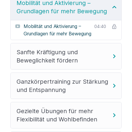
Gesundheitsförderung und Rehabilitation ist.
Mobilität und Aktivierung –
Grundlagen für mehr Bewegung
In diesem Wissensbundle sind 5 Videos mit
folgenden Längen:
Mobilität und Aktivierung –
04:40
4:40 min
Grundlagen für mehr Bewegung
2:39 min
9:41 min
Sanfte Kräftigung und
3:42 min
Beweglichkeit fördern
4:04 min
Gesamtlaufzeit: 24 Minuten 46 Sekunden.
Ganzkörpertraining zur Stärkung
Die Inhalte sind ab Kauf 180 Tage freigeschaltet.
und Entspannung
Gezielte Übungen für mehr
Flexibilität und Wohlbefinden