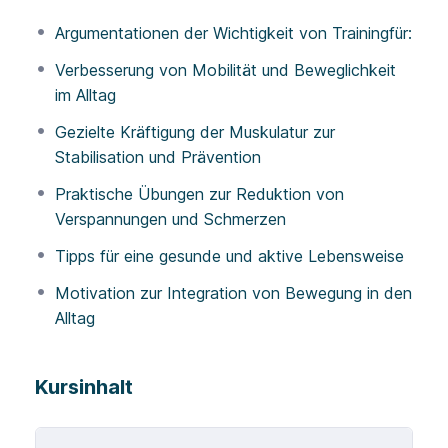
Der Kurs vermittelt praxisrelevante Erkenntnisse,
Argumentationen der Wichtigkeit von Trainingfür:
um Patientinnen, Patienten und Kundinnen sowie
Verbesserung von Mobilität und Beweglichkeit
Kunden die Bedeutung von gezieltem Training in
im Alltag
Bezug auf unterschiedliche Beschwerdebilder
verständlich zu machen.
Gezielte Kräftigung der Muskulatur zur
Stabilisation und Prävention
Anhand anschaulicher Beispiele aus der Praxis
Praktische Übungen zur Reduktion von
erklärt Prof. Dr. Michael Kunz, wie
Verspannungen und Schmerzen
Trainingsprinzipien, Belastungssteuerung und
Bewegungsförderung gezielt eingesetzt werden
Tipps für eine gesunde und aktive Lebensweise
können, um Beschwerden vorzubeugen oder
Motivation zur Integration von Bewegung in den
therapeutisch zu begleiten.
Alltag
Dieser Kurs richtet sich an Fachkräfte, die ihre
Beratungskompetenz stärken und wissenschaftlich
Kursinhalt
fundiert vermitteln möchten, warum regelmäßiges
Training ein zentraler Baustein der