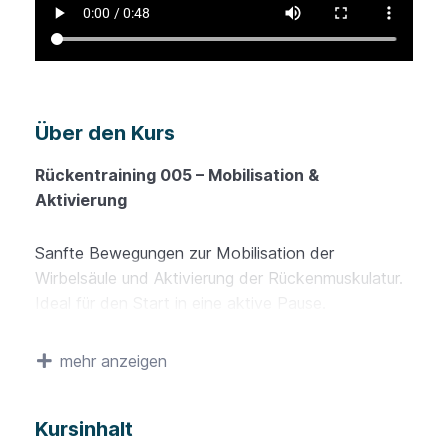
Über den Kurs
Rückentraining 005 – Mobilisation &
Aktivierung
Sanfte Bewegungen zur Mobilisation der
Wirbelsäule und Aktivierung der Rückenmuskulatur.
Ideal für den Start in eine aktive Pause.
Rückentraining 006 – Kräftigung der
mehr anzeigen
Rumpfmuskulatur
Kursinhalt
Gezielte Übungen zur Stärkung der Bauch- und