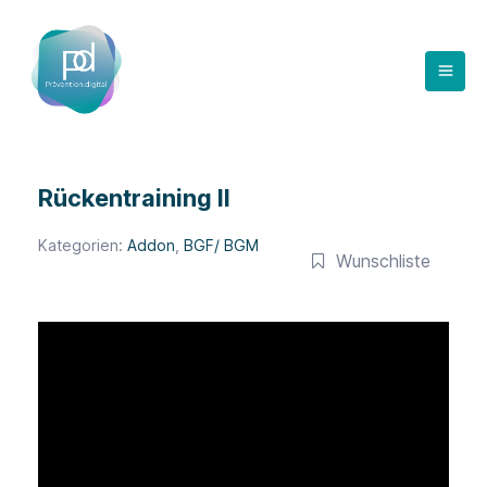
Zum
Inhalt
springen
Rückentraining II
Kategorien:
Addon
,
BGF/ BGM
Wunschliste