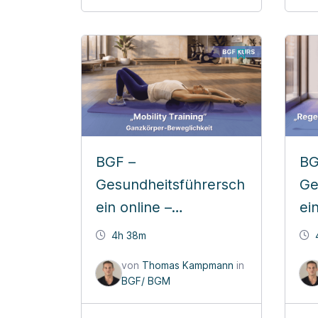
BGF –
BG
Gesundheitsführersch
Ge
ein online –
ei
Ganzkörper
re
4h 38m
Beweglichkeitstraining
Yo
von
Thomas Kampmann
in
BGF/ BGM