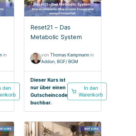
Reset21 – Das
Metabolic System
n
in
von
Thomas Kampmann
in
Addon
,
BGF/ BGM
Dieser Kurs ist
nur über einen
n den
In den
enkorb
Warenkorb
Gutscheincode
buchbar.