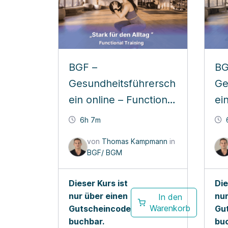
BGF –
BG
Gesundheitsführersch
Ge
ein online – Functional
ei
Kräftigungsworkout
Ga
6h 7m
Kr
von
Thomas Kampmann
in
BGF/ BGM
Dieser Kurs ist
Die
nur über einen
nur
In den
Warenkorb
Gutscheincode
Gu
buchbar.
bu