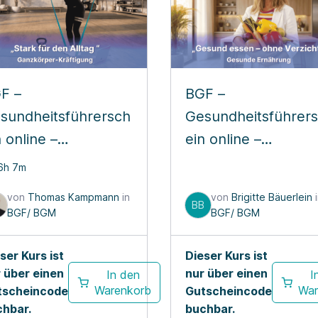
F –
BGF –
sundheitsführersch
Gesundheitsführer
n online –
ein online –
nzkörper
Einführung in
6h 7m
äftigungstraining
nachhaltige und
von
Thomas Kampmann
in
von
Brigitte Bäuerlein
i
gesunde Ernährung
BB
BGF/ BGM
BGF/ BGM
ser Kurs ist
Dieser Kurs ist
 über einen
nur über einen
In den
I
Warenkorb
War
tscheincode
Gutscheincode
chbar.
buchbar.