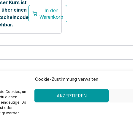
ser Kurs ist
 über einen
In den
Warenkorb
tscheincode
chbar.
Cookie-Zustimmung verwalten
wie Cookies, um
Datenschutzerklärung
Widerrufsbelehrung
AGB
Cookie-Ri
AKZEPTIEREN
 du diesen
 eindeutige IDs
lst oder
Copyright © 2022-2026 Prävention.digital
igt werden.
Theodor-Heuss-Weg 22 • 59399 Olfen