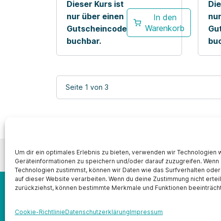
Dieser Kurs ist
Die
nur über einen
nur
In den
Warenkorb
Gutscheincode
Gu
buchbar.
bu
Seite
1
von
3
Um dir ein optimales Erlebnis zu bieten, verwenden wir Technologien 
Impressum
Geräteinformationen zu speichern und/oder darauf zuzugreifen. Wenn
Technologien zustimmst, können wir Daten wie das Surfverhalten oder
auf dieser Website verarbeiten. Wenn du deine Zustimmung nicht ertei
zurückziehst, können bestimmte Merkmale und Funktionen beeinträcht
Cookie-Richtlinie
Datenschutzerklärung
Impressum