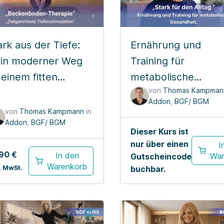
ark aus der Tiefe:
Ernährung und
in moderner Weg
Training für
 einem fitten
metabolische
von
Thomas Kampman
ckenboden
Gesundheit.
Addon
,
BGF/ BGM
von
Thomas Kampmann
in
Addon
,
BGF/ BGM
Dieser Kurs ist
nur über einen
I
,90
€
In den
War
Gutscheincode
Warenkorb
. MwSt.
buchbar.