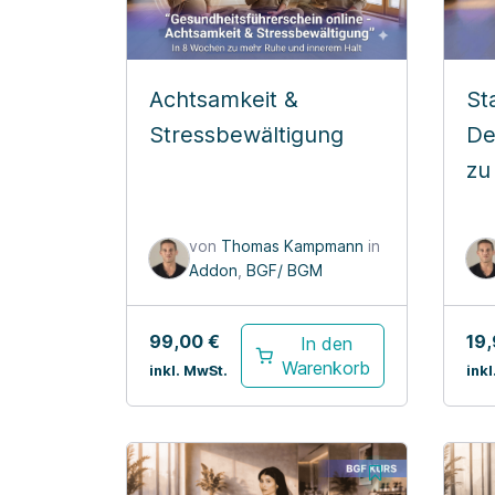
Achtsamkeit &
St
Stressbewältigung
De
zu
Be
von
Thomas Kampmann
in
Addon
,
BGF/ BGM
99,00
€
19
In den
Warenkorb
inkl. MwSt.
inkl