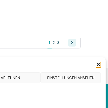
1
2
3
chtlinie (EU)
ABLEHNEN
EINSTELLUNGEN ANSEHEN