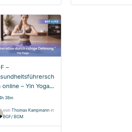
F –
sundheitsführersch
n online – Yin Yoga –
generativer Hatha
4h 38m
ga
von
Thomas Kampmann
in
BGF/ BGM