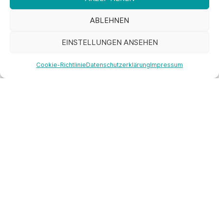
ABLEHNEN
EINSTELLUNGEN ANSEHEN
Cookie-Richtlinie
Datenschutzerklärung
Impressum
Unsere Kurse
Das grundsätzliche Ziel von Präventionskursen ist es, das
Gesundheitsbewusstsein schrittweise zu sensibilisieren und
zu stärken, um dauerhaft einen gesunden Lebensstil zu
entwickeln.