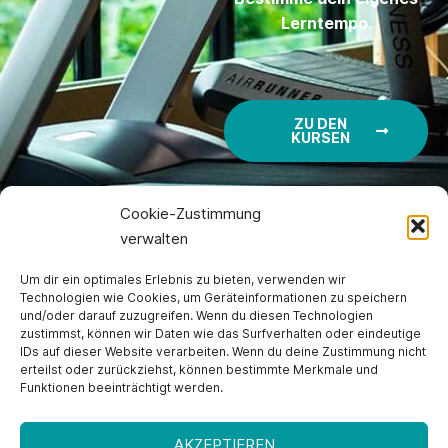
Lerntempo.
ZU DEN
KURSEN
Cookie-Zustimmung
verwalten
Um dir ein optimales Erlebnis zu bieten, verwenden wir
Was erstattet meine Krankenkasse?
Technologien wie Cookies, um Geräteinformationen zu speichern
und/oder darauf zuzugreifen. Wenn du diesen Technologien
Wir aktualisieren diese Liste regelmäßig. Falls Ihnen
zustimmst, können wir Daten wie das Surfverhalten oder eindeutige
IDs auf dieser Website verarbeiten. Wenn du deine Zustimmung nicht
eine Information fehlerhaft erscheint, informieren Sie
erteilst oder zurückziehst, können bestimmte Merkmale und
bitte die Gesundheitseinrichtung, bei der Sie auf den
Funktionen beeinträchtigt werden.
Kurs aufmerksam geworden sind. Alle gesetzlichen
Krankenkassen erstattetn zwei Kurse pro Kalenderjahr.
AKZEPTIEREN