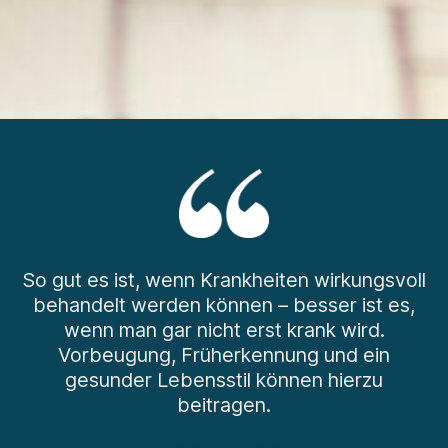
Prävention digital
BIS ZU 100% VON DER KRANKENKASSE
BEZAHLT!
So gut es ist, wenn Krankheiten wirkungsvoll
zu den Kursen
behandelt werden können – besser ist es,
wenn man gar nicht erst krank wird.
Vorbeugung, Früherkennung und ein
gesunder Lebensstil können hierzu
beitragen.