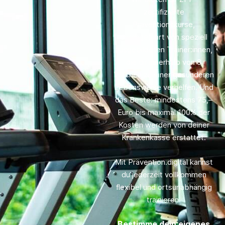
zertifizierte
Präventionskurse,
durchgeführt von speziell
ausgebildeten Trainer:innen,
die dir innerhalb von 8
Wochen zu einer gesünderen
Lebensweise verhelfen. Und
das Beste: mindestens 75,–
Euro bis maximal 100% der
Kosten werden von deiner
Krankenkasse erstattet.
Mit Prävention.digital kannst
du jederzeit vollkommen
flexibel und ortsunabhängig
trainieren.
Bestimme dein eigenes