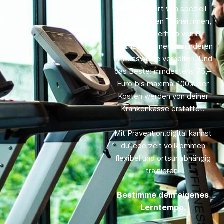
durchgeführt von speziell
ausgebildeten Trainer:innen,
die dir innerhalb von 8
Wochen zu einer gesünderen
Lebensweise verhelfen. Und
das Beste: mindestens 75,–
Euro bis maximal 100% der
Kosten werden von deiner
Krankenkasse erstattet.
Mit Prävention.digital kannst
du jederzeit vollkommen
flexibel und ortsunabhängig
trainieren.
Bestimme dein eigenes
Lerntempo.